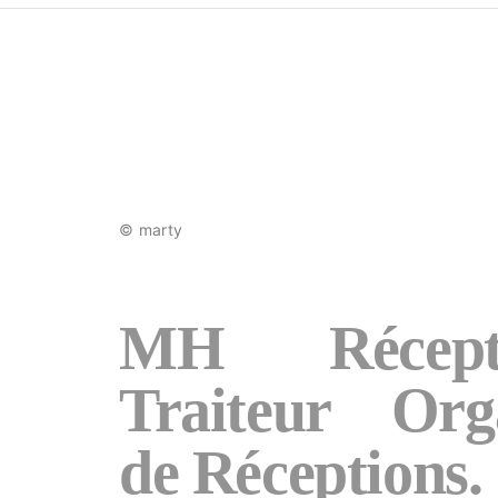
© marty
MH Récept
Traiteur Orga
de Réceptions.