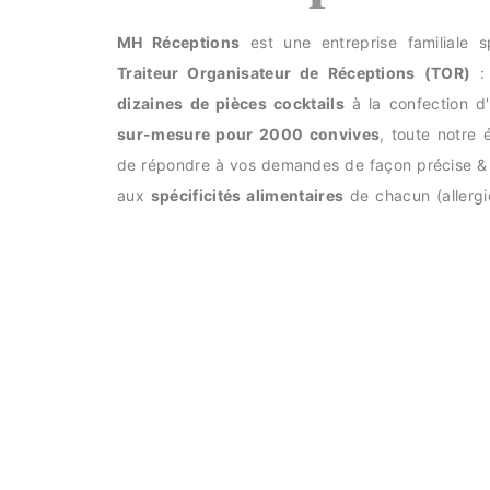
MH Réceptions
est une entreprise familiale s
Traiteur Organisateur de Réceptions (TOR)
: 
dizaines de pièces cocktails
à la confection d
sur-mesure pour 2000 convives
, toute notre 
de répondre à vos demandes de façon précise &
aux
spécificités alimentaires
de chacun (allergi
soit pour la globalité des convives, pour une pa
nous souhaitons que chacun passe
un bon mome
Histoire de l'entreprise
Page de contact
Location de salle
Villa Blanche - Dunkerque
Location de salle dans le Dunkerquois
Location de salle sur la Côte d'Opale