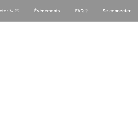
ter 📞 💌
Événéments
FAQ ❔
Se connecter