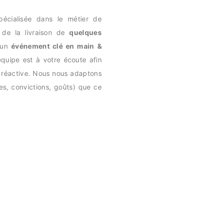
pécialisée dans le métier de
de la livraison de
quelques
'un
événement clé en main &
équipe est à votre écoute afin
 réactive. Nous nous adaptons
es, convictions, goûts) que ce
rtie d'entre eux, pour un ami :
nt
...